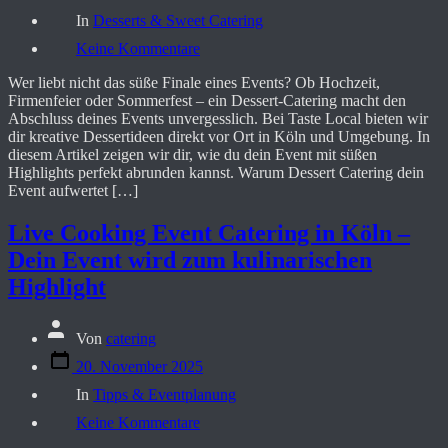
Kategorien
In
Desserts & Sweet Catering
zu
Keine Kommentare
Dessert
Catering
Wer liebt nicht das süße Finale eines Events? Ob Hochzeit,
Ideen
Firmenfeier oder Sommerfest – ein Dessert-Catering macht den
für
Abschluss deines Events unvergesslich. Bei Taste Local bieten wir
dein
dir kreative Dessertideen direkt vor Ort in Köln und Umgebung. In
Event
diesem Artikel zeigen wir dir, wie du dein Event mit süßen
in
Highlights perfekt abrunden kannst. Warum Dessert Catering dein
Köln
Event aufwertet […]
–
Süße
Live Cooking Event Catering in Köln –
Highlights
von
Dein Event wird zum kulinarischen
Taste
Highlight
Local
Beitragsautor
Von
catering
Veröffentlichungsdatum
20. November 2025
Kategorien
In
Tipps & Eventplanung
zu
Keine Kommentare
Live
Cooking