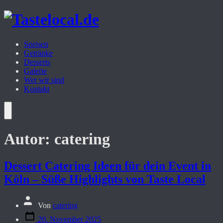
Zum
Inhalt
springen
Speisen
Getränke
Desserts
Galerie
Wer wir sind
Kontakt
Menü
Autor:
catering
Dessert Catering Ideen für dein Event in
Köln – Süße Highlights von Taste Local
Beitragsautor
Von
catering
Veröffentlichungsdatum
20. November 2025