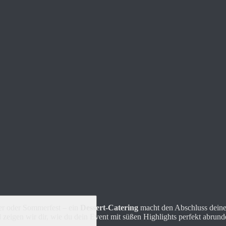
ier oder Sommerfest – ein
Dessert-Catering
macht den Abschluss deine
zeigen wir dir, wie du dein Event mit süßen Highlights perfekt abrund