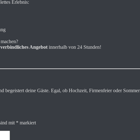
ettes Erlebnis:
ung
h machen?
nverbindliches Angebot
innerhalb von 24 Stunden!
nd begeistert deine Gäste. Egal, ob Hochzeit, Firmenfeier oder Sommerf
sind mit
*
markiert