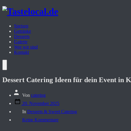
Zum
Inhalt
springen
Speisen
Getränke
Desserts
Galerie
Wer wir sind
Kontakt
Menü
Dessert Catering Ideen für dein Event in K
Beitragsautor
Von
catering
Veröffentlichungsdatum
20. November 2025
Kategorien
In
Desserts & Sweet Catering
zu
Keine Kommentare
Dessert
Catering