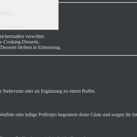
rtet
ert Catering:
ichermaßen verwöhnt.
ow-Cooking-Desserts.
 Desserts bleiben in Erinnerung.
ür Stehevents oder als Ergänzung zu einem Buffet.
affeln oder luftige Poffertjes begeistern deine Gäste und sorgen für Int