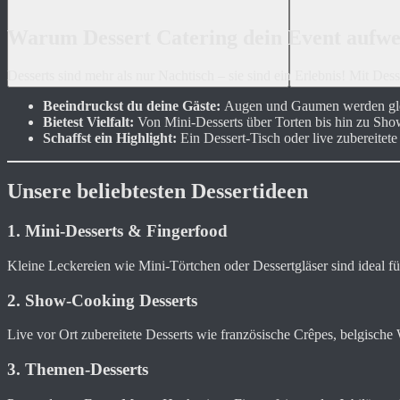
Warum Dessert Catering dein Event aufwe
Desserts sind mehr als nur Nachtisch – sie sind ein Erlebnis! Mit Dess
Beeindruckst du deine Gäste:
Augen und Gaumen werden gle
Bietest Vielfalt:
Von Mini-Desserts über Torten bis hin zu Sh
Schaffst ein Highlight:
Ein Dessert-Tisch oder live zubereitete
Unsere beliebtesten Dessertideen
1.
Mini-Desserts & Fingerfood
Kleine Leckereien wie Mini-Törtchen oder Dessertgläser sind ideal f
2.
Show-Cooking Desserts
Live vor Ort zubereitete Desserts wie französische Crêpes, belgische W
3.
Themen-Desserts