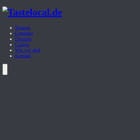
Zum
Inhalt
springen
Speisen
Getränke
Desserts
Galerie
Wer wir sind
Kontakt
Menü